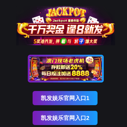
凯发娱乐官网入口1
凯发娱乐官网入口2