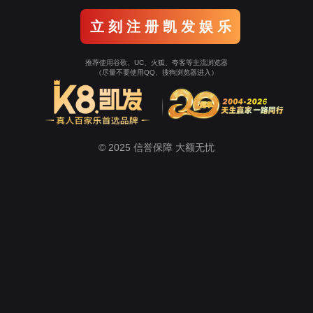
立 刻 注 册 凯 发 娱 乐
推荐使用谷歌、UC、火狐、夸客等主流浏览器
（尽量不要使用QQ、搜狗浏览器进入）
© 2025 信誉保障 大额无忧